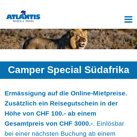
Camper Special Südafrika
Ermässigung auf die Online-Mietpreise.
Zusätzlich ein Reisegutschein in der
Höhe von CHF 100.- ab einem
Gesamtpreis von CHF 3000.-
. Einlösbar
bei einer nächsten Buchung ab einem