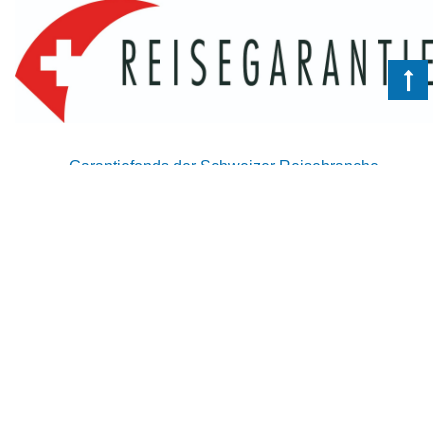
Garantiefonds der Schweizer Reisebranche
HOME
|
INSPIRATIONEN
|
CA
MPER MIETEN
WELTWEIT
|
ÜB
ER UNS
|
KONTAKT
ATLANTIS REISEN