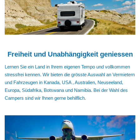
Freiheit und Unabhängigkeit geniessen
Lernen Sie ein Land in Ihrem eigenen Tempo und vollkommen
stressfrei kennen. Wir bieten die grösste Auswahl an Vermietern
und Fahrzeugen in Kanada, USA , Australien, Neuseeland,
Europa, Südafrika, Botswana und Namibia. Bei der Wahl des
Campers sind wir Ihnen gerne behilflich.