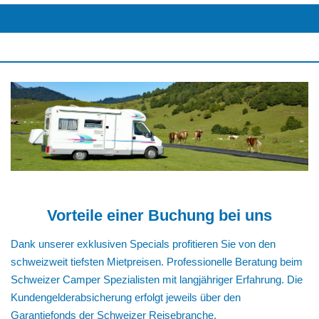
Vorteile einer Buchung bei uns
Dank unserer exklusiven Specials profitieren Sie von den
schweizweit tiefsten Mietpreisen. Professionelle Beratung beim
Schweizer Camper Spezialisten mit langjähriger Erfahrung. Die
Kundengelderabsicherung erfolgt jeweils über den
Garantiefonds der Schweizer Reisebranche.