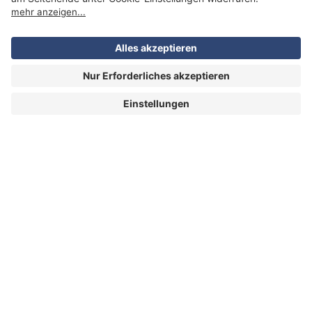
HOME
|
INSPIRATIONEN
|
CA
MPER MIETEN
WELTWEIT
|
ÜB
ER UNS
|
KONTAKT
ATLANTIS REISEN
AG
Stampfenbachstrasse 144 | 8006 Zürich | Tel. 044 211
69 00 |
info@atlantisreisen.ch