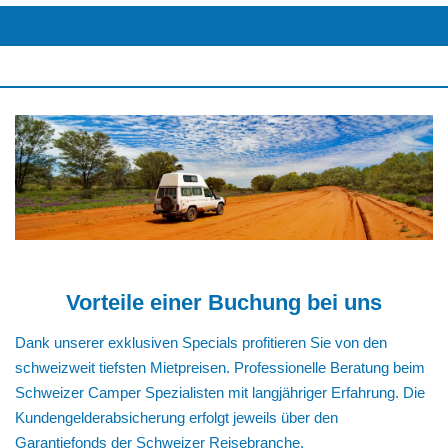
Vorteile einer Buchung bei uns
Dank unserer exklusiven Specials profitieren Sie von den
schweizweit tiefsten Mietpreisen. Professionelle Beratung beim
Schweizer Camper Spezialisten mit langjähriger Erfahrung. Die
Kundengelderabsicherung erfolgt jeweils über den
Garantiefonds der Schweizer Reisebranche.