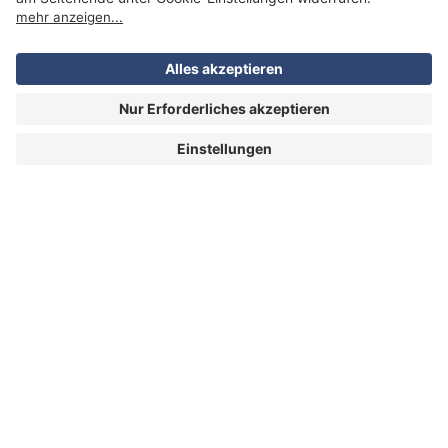
HOME
|
INSPIRATIONEN
|
CA
MPER MIETEN
WELTWEIT
|
ÜB
ER UNS
|
KONTAKT
ATLANTIS REISEN
AG
Stampfenbachstrasse 144 | 8006 Zürich | Tel. 044 211
69 00 |
info@atlantisreisen.ch