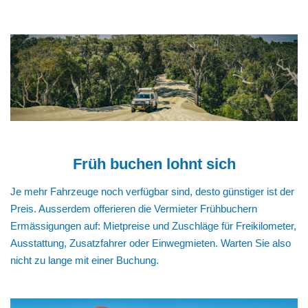
Früh buchen lohnt sich
Je mehr Fahrzeuge noch verfügbar sind, desto günstiger ist der
Preis. Ausserdem offerieren die Vermieter Frühbuchern
Ermässigungen auf: Mietpreise und Zuschläge für Freikilometer,
Ausstattung, Zusatzfahrer oder Einwegmieten. Warten Sie also
nicht zu lange mit einer Buchung.