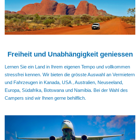
Freiheit und Unabhängigkeit geniessen
Lernen Sie ein Land in Ihrem eigenen Tempo und vollkommen
stressfrei kennen. Wir bieten die grösste Auswahl an Vermietern
und Fahrzeugen in Kanada, USA , Australien, Neuseeland,
Europa, Südafrika, Botswana und Namibia. Bei der Wahl des
Campers sind wir Ihnen gerne behilflich.