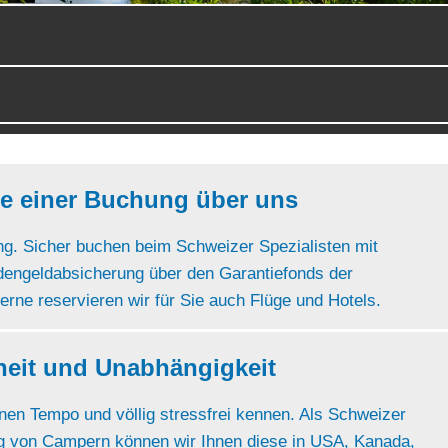
le einer Buchung über uns
ng. Sicher buchen beim Schweizer Spezialisten mit
ndengeldabsicherung über den Garantiefonds der
rne reservieren wir für Sie auch Flüge und Hotels.
heit und Unabhängigkeit
nen Tempo und völlig stressfrei kennen. Als Schweizer
ung von Campern können wir Ihnen diese in USA, Kanada,