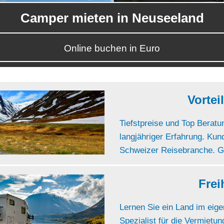
Camper mieten in Neuseeland
Online buchen in Euro
Vortei
Tiefstpreise und Top Beratu
langjähriger Erfahrung. Ku
Schweizer Reisebranche. Ge
Frei
Lernen Sie ein Land im eige
Spezialist für die Vermiet