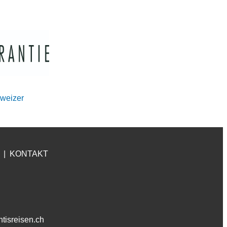
hweizer
|
KONTAKT
ntisreisen.ch