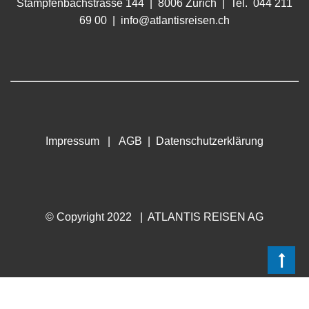
Stampfenbachstrasse 144 | 8006 Zürich | Tel. 044 211
69 00 |
info@atlantisreisen.ch
Impressum
|
A
GB
|
D
atenschutz
erklärung
© Copyright 2022 | ATLANTIS REISEN AG